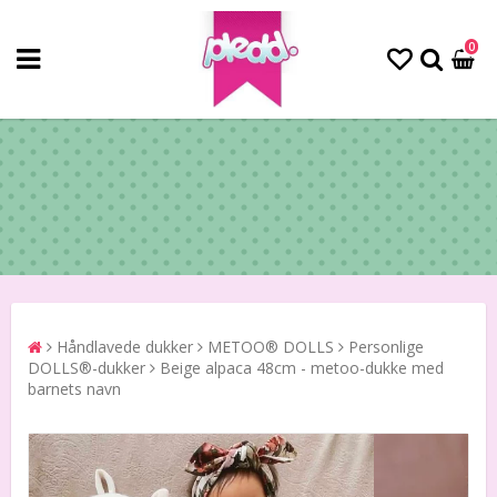
0
Håndlavede dukker
METOO® DOLLS
Personlige
DOLLS®-dukker
Beige alpaca 48cm - metoo-dukke med
barnets navn