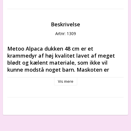
Beskrivelse
Artnr: 1309
Metoo Alpaca dukken 48 cm er et 
krammedyr af høj kvalitet lavet af meget 
blødt og kælent materiale, som ikke vil 
kunne modstå noget barn. Maskoten er 
perfekt som dit barns første dukke, fordi den 
Vis mere
kan krammes fra de første øjeblikke af livet, 
opfylder EN71-standarden og har det 
europæiske CE-mærke.
Alpacaer er perfekte til at få et lille barn til at 
sove, såvel som til leg eller rolleleg for et større 
barn. 