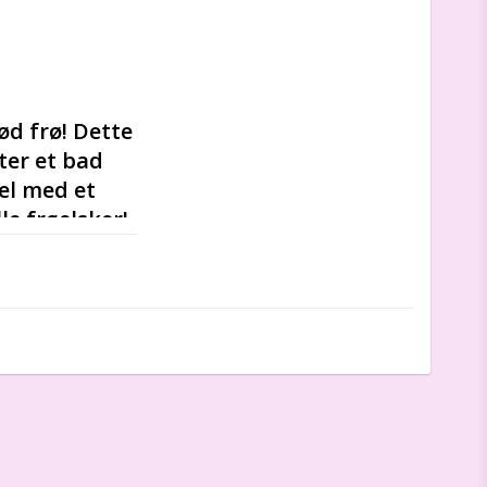
d frø! Dette 
er et bad 
l med et 
e frøelsker! 
den lille ejer: 