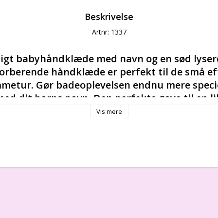
Beskrivelse
Artnr: 1337
ligt babyhåndklæde med navn og en sød lyserø
orberende håndklæde er perfekt til de små eft
mmetur. Gør badeoplevelsen endnu mere specie
 dit barns navn. Den perfekte gave til en lill
byhåndklæde med navn i dag.
Vis mere
vevarianter.
STANDARD 100-certificeret af OEKO-TEX®.
ive håndklæde kan du skrive de vigtigste oplysninger om 
ATO og en valgfri tekst.