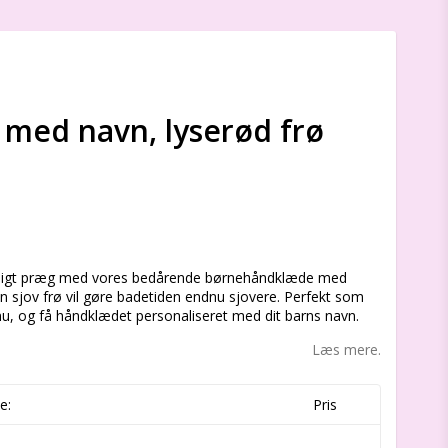
med navn, lyserød frø
s
sonligt præg med vores bedårende børnehåndklæde med
 sjov frø vil gøre badetiden endnu sjovere. Perfekt som
l nu, og få håndklædet personaliseret med dit barns navn.
Læs mere.
e:
Pris