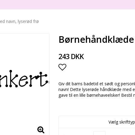
d navn, lyserød frø
Børnehåndklæde 
243 DKK
Add to list of favorite
Giv dit barns badetid et sødt og per
navn! Dette lyserøde håndklæde med en
gave til en lille børnehaveelsker! Besti
Vælg skrifttyp