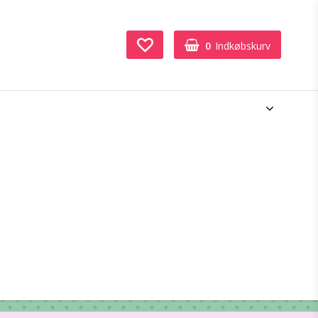
0
Indkøbskurv