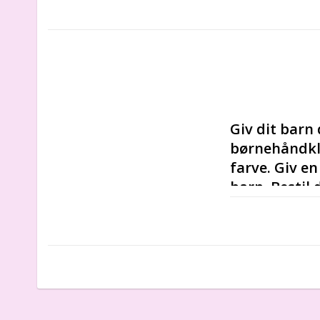
Giv dit barn
børnehåndklæ
farve. Giv en
barn. Bestil
Blødt at r
Hovedkegle
Fås i mang
Materialet