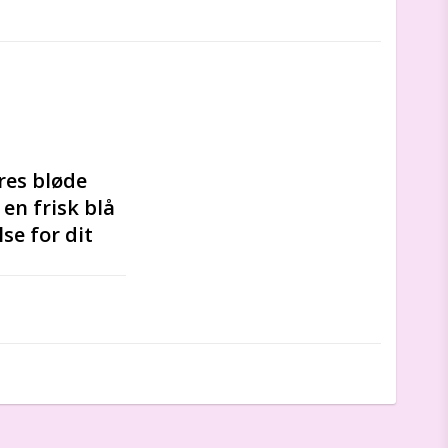
es bløde 
n frisk blå 
e for dit 