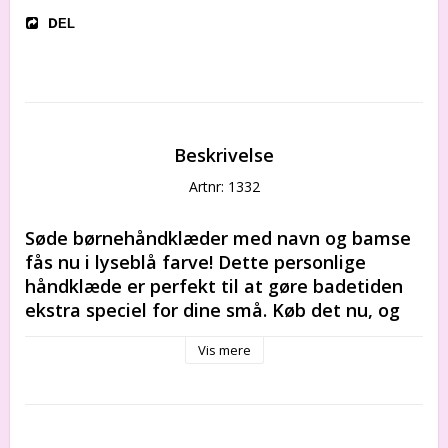
DEL
Beskrivelse
Artnr: 1332
Søde børnehåndklæder med navn og bamse 
fås nu i lyseblå farve! Dette personlige 
håndklæde er perfekt til at gøre badetiden 
ekstra speciel for dine små. Køb det nu, og 
sæt et unikt præg på badet.
Vis mere
På dette dekorative håndklæde kan du skrive de 
vigtigste oplysninger om den lille ejer: NAVN, 
FØDSELSDATO og en hvilken som helst tekst.