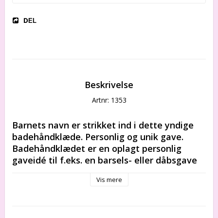
DEL
Beskrivelse
Artnr: 1353
Barnets navn er strikket ind i dette yndige 
badehåndklæde. Personlig og unik gave. 
Badehåndklædet er en oplagt personlig 
gaveidé til f.eks. en barsels- eller dåbsgave 
og er en sikker vinder hos de mindste.
Vis mere
Barnets eget badehåndklæde er lavet af den 
fineste, bløde 100 % økologiske bomuld.