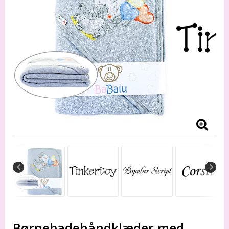
Børnebadehåndklæder med