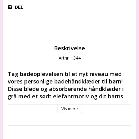
DEL
Beskrivelse
Artnr: 1344
Tag badeoplevelsen til et nyt niveau med 
vores personlige badehåndklæder til børn! 
Disse bløde og absorberende håndklæder i 
grå med et sødt elefantmotiv og dit barns 
navn broderet på dem vil gøre badetiden 
Vis mere
endnu sjovere. En perfekt tilføjelse til 
badeværelset eller som en særlig gave til en 
lille dyreelsker. Bestil dit personlige 
badehåndklæde i dag!