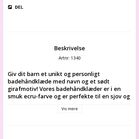
DEL
Beskrivelse
Artnr: 1340
Giv dit barn et unikt og personligt 
badehåndklæde med navn og et sødt 
girafmotiv! Vores badehåndklæder er i en 
smuk ecru-farve og er perfekte til en sjov og 
hyggelig badeoplevelse. Bestil i dag, og gør 
Vis mere
det endnu sjovere for børnene at bade!
Bløde at røre ved og absorberer vand godt.
Hovedkeglen er dekoreret med et smukt 