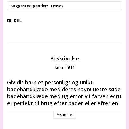
Suggested gender
Unisex
DEL
Beskrivelse
Artnr: 1611
Giv dit barn et personligt og unikt 
badehåndklæde med deres navn! Dette søde 
badehåndklæde med uglemotiv i farven ecru 
er perfekt til brug efter badet eller efter en 
dag på stranden. Håndklædet er lavet af 
Vis mere
blødt og absorberende bomuld, som er 
skånsomt mod dit barns hud. Tilføj dit barns 