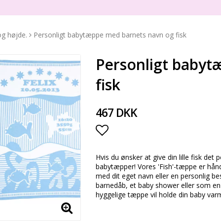
og højde.
Personligt babytæppe med barnets navn og fisk
Personligt babyt
fisk
467 DKK
Add to list of favorite
Hvis du ønsker at give din lille fisk det
babytæpper! Vores 'Fish'-tæppe er hån
med dit eget navn eller en personlig besk
barnedåb, et baby shower eller som en
hyggelige tæppe vil holde din baby varm