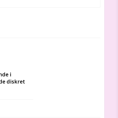
de i 
e diskret 
denen.