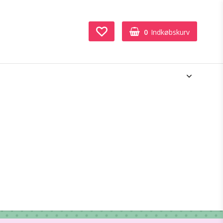
0
Indkøbskurv