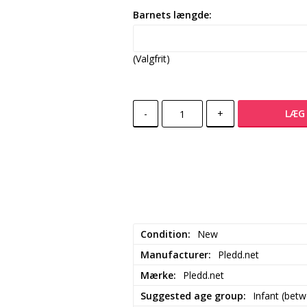
Barnets længde:
(Valgfrit)
-
+
LÆG 
Condition
New
Manufacturer
Pledd.net
Mærke
Pledd.net
Suggested age group
Infant (bet