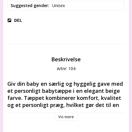
Suggested gender
Unisex
DEL
Beskrivelse
Artnr: 104
Giv din baby en særlig og hyggelig gave med 
et personligt babytæppe i en elegant beige 
farve. Tæppet kombinerer komfort, kvalitet 
og et personligt præg, hvilket gør det til en 
perfekt tilføjelse til ethvert børneværelse.
Vis mere
Tæppet er en ideel gave til babyshower, 
fødselsdage eller som en kærlig velkomstgave til 