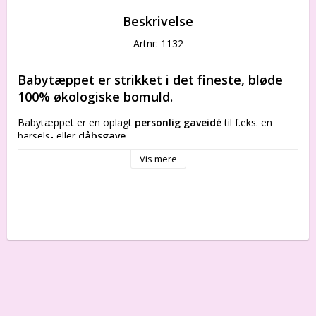
Beskrivelse
Artnr: 1132
Babytæppet er strikket i det fineste, bløde 
100% økologiske bomuld.
Babytæppet er en oplagt 
personlig gaveidé
 til f.eks. en 
barsels- eller 
dåbsgave. 
Vis mere
100% bomuld 
FREMSTILLINGSPROCESSEN:
Babytæppet bliver strikket individuelt til barnet, på 
topmoderne strikkemaskine i økologisk bomuld. 
Når tæppet er strikket, bliver det vasket og behandlet 
økologisk, så det allerede fra start er blødt og lækkert. Efter 
vask bliver babytæppet dampet og kommer herefter på 
systue, hvor der bliver påsyet kantebånd.
Til sidst bliver babytæppet færdigdampet og pakket i 
plasticpose.