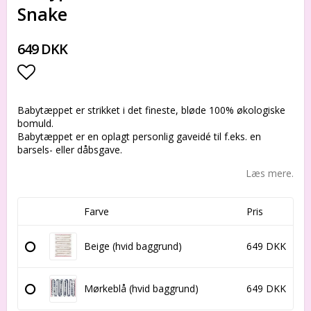
Snake
649 DKK
Add to list of favorites
Babytæppet er strikket i det fineste, bløde 100% økologiske
bomuld.
Babytæppet er en oplagt personlig gaveidé til f.eks. en
barsels- eller dåbsgave.
Læs mere.
Farve
Pris
Beige (hvid baggrund)
649 DKK
Mørkeblå (hvid baggrund)
649 DKK