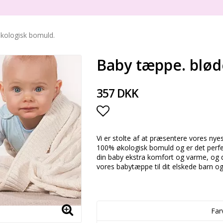
kologisk bomuld.
Baby tæppe. blød
357 DKK
Add to list of favorite
Vi er stolte af at præsentere vores nye
100% økologisk bomuld og er det perfekte 
din baby ekstra komfort og varme, og d
vores babytæppe til dit elskede barn og
Far