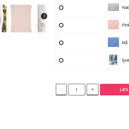
Nat
Pin
blå
lys
-
+
LÆG 