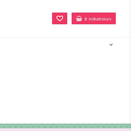
0
Indkøbskurv