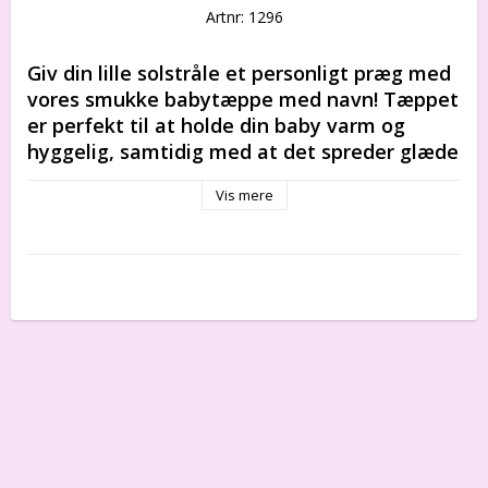
Artnr: 1296
Giv din lille solstråle et personligt præg med 
vores smukke babytæppe med navn! Tæppet 
er perfekt til at holde din baby varm og 
hyggelig, samtidig med at det spreder glæde 
med det søde hønsedesign. Vælg dit barns 
Vis mere
navn for at gøre det ekstra specielt. Perfekt 
til din babys seng eller barnevogn. Køb nu i 
vores onlinebutik, og giv din baby den ekstra 
omsorg, den fortjener!
Dette er den perfekte dåbsgave, 
navnedagsgave, barselsgave, velkommen til 
verden-gave, fødselsdagsgave.
100 % bomuld
Tæppets størrelse: 100 x 130 cm