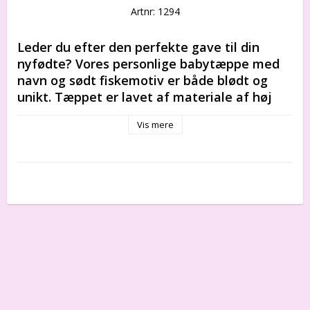
Artnr: 1294
Leder du efter den perfekte gave til din 
nyfødte? Vores personlige babytæppe med 
navn og sødt fiskemotiv er både blødt og 
unikt. Tæppet er lavet af materiale af høj 
kvalitet og broderet med dit barns navn og 
Vis mere
er den ideelle kombination af personlighed 
og funktionalitet. Perfekt til at holde den 
lille varm og hyggelig, uanset om den ligger i 
vuggen, på gulvet eller i autostolen. Bestil 
dit personlige babytæppe i dag, og giv en 
gave, der virkelig skiller sig ud!
Det er den perfekte dåbsgave, navnedagsgave, 
barselsgave, velkommen til verden-gave, 
fødselsdagsgave.
100 % bomuld