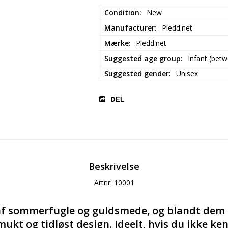
Condition
New
Manufacturer
Pledd.net
Mærke
Pledd.net
Suggested age group
Infant (bet
Suggested gender
Unisex
DEL
Beskrivelse
Artnr: 10001
af sommerfugle og guldsmede, og blandt dem 
mukt og tidløst design. Ideelt, hvis du ikke kend