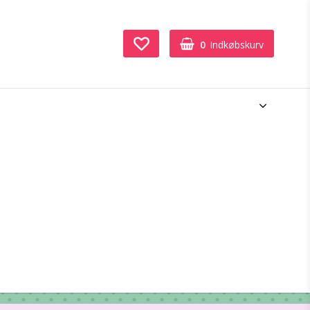
0
Indkøbskurv
Din indkøbskurv er tom