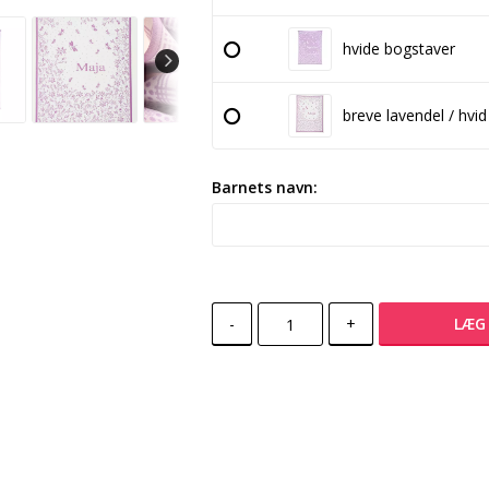
hvide bogstaver
breve lavendel / hvi
Barnets navn:
-
+
LÆG 