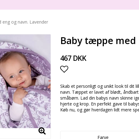
 eng og navn. Lavender
Baby tæppe med 
467 DKK
Add to list of favorite
Skab et personligt og unikt look til di
navn. Tæppet er lavet af blødt, åndbart
småbørn. Lad din babys navn skinne i
hjerte og krop. En perfekt gave til baby
Køb nu, og gør hverdagen lidt mere spe
Farve