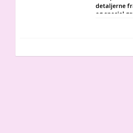
detaljerne fr
og speciel ga
Babytæppe, som
Vi skriver alti
ved og sikkert s
øjeblikke i live
førskolealdere
en miljøvenlig æ
Det er den perfek
fødselsdagsgave.
100 % bomul
Tæppets stør
Der findes ik
Lavet på indiv
Naturligt og s
Tæppets høje k
minde.
Ideelt til tr