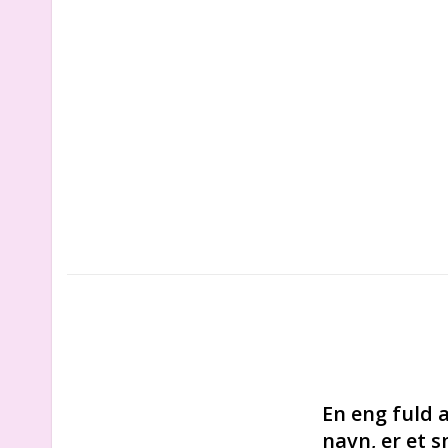
En eng fuld 
navn, er et s