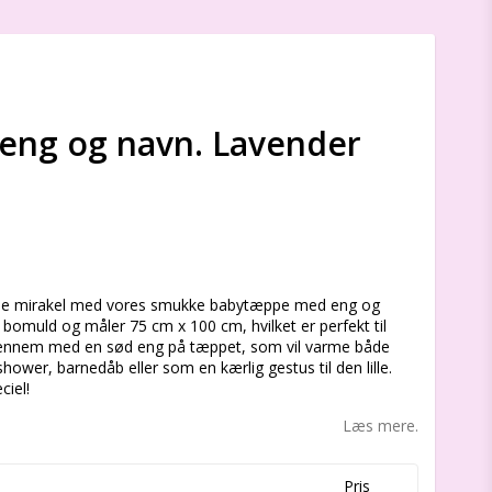
eng og navn. Lavender
s
t lille mirakel med vores smukke babytæppe med eng og
 bomuld og måler 75 cm x 100 cm, hvilket er perfekt til
gennem med en sød eng på tæppet, som vil varme både
shower, barnedåb eller som en kærlig gestus til den lille.
ciel!
Læs mere.
Pris