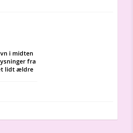
n i midten 
lysninger fra 
t lidt ældre 
ygt pakkes ind i 
 til større børn 
lig æske, klar 