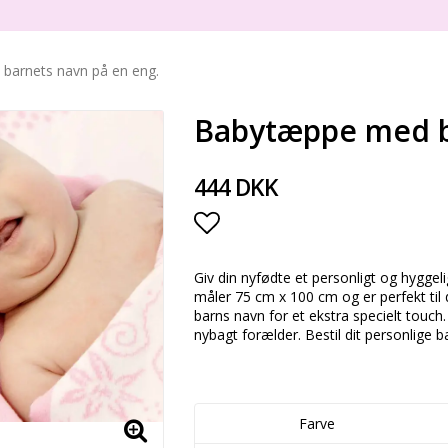
barnets navn på en eng.
Babytæppe med b
444 DKK
Add to list of favorite
Giv din nyfødte et personligt og hygg
måler 75 cm x 100 cm og er perfekt til den
barns navn for et ekstra specielt touch. 
nybagt forælder. Bestil dit personlige 
Farve