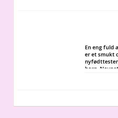
En eng fuld 
er et smukt o
nyfødttesten,
barn. Navnet
Det er meget blø
det fra de først
i børnehavealde
til at blive giv