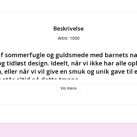
Beskrivelse
Artnr: 1000
af sommerfugle og guldsmede med barnets nav
g tidløst design. Ideelt, når vi ikke har alle op
 eller når vi vil give en smuk og unik gave til e
 står altid på dette tæppe.
Vis mere
dt at røre ved og sikkert for barnets hud. Barnet kan tr
e øjeblikke i livet. Tæppet på 90 x 130 cm er også velegnet
ren eller som sengetæppe. Tæppet er pakket i en miljøven
et som gave.