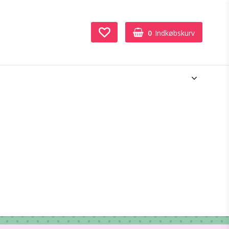
0
Indkøbskurv