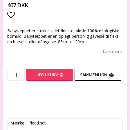
407 DKK
Add to list of favorites
Babytæppet er strikket i det fineste, bløde 100% økologiske
bomuld. Babytæppet er en oplagt personlig gaveidé til f.eks.
en barsels- eller dåbsgave. 85cm x 120cm.
Læs mere.
LÆG I KURV
SAMMENLIGN
Mærke
Pledd.net