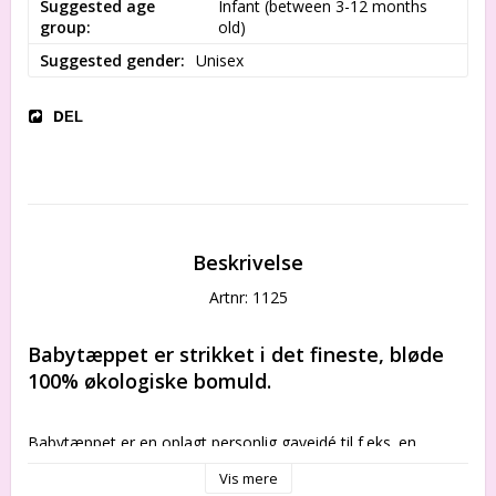
Suggested age
Infant (between 3-12 months 
group
old)
Suggested gender
Unisex
DEL
Beskrivelse
Artnr: 1125
Babytæppet er strikket i det fineste, bløde 
100% økologiske bomuld.
Babytæppet er en oplagt personlig gaveidé til f.eks. en 
barsels- eller dåbsgave. 
Vis mere