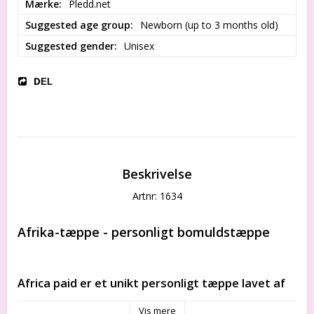
Mærke
Pledd.net
Suggested age group
Newborn (up to 3 months old)
Suggested gender
Unisex
DEL
Beskrivelse
Artnr: 1634
Afrika-tæppe - personligt bomuldstæppe
Africa paid
 er et unikt personligt tæppe lavet af 
blød jacquardstrikket 
100 % naturlig bomuld
. Det 
Vis mere